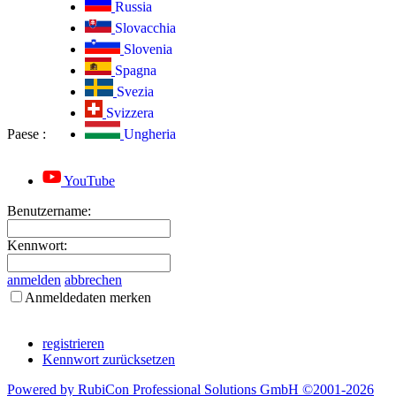
Russia
Slovacchia
Slovenia
Spagna
Svezia
Svizzera
Paese
:
Ungheria
YouTube
Benutzername:
Kennwort:
anmelden
abbrechen
Anmeldedaten merken
registrieren
Kennwort zurücksetzen
Powered by RubiCon Professional Solutions GmbH ©2001-
2026