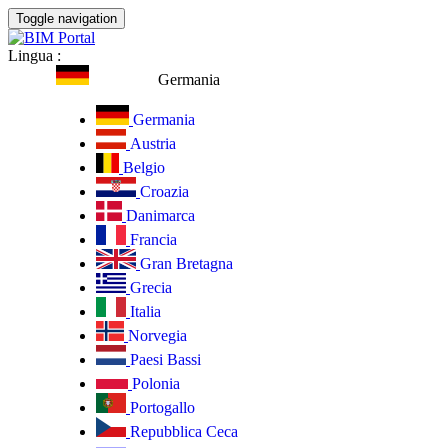
Toggle navigation
Lingua
:
Germania
Germania
Austria
Belgio
Croazia
Danimarca
Francia
Gran Bretagna
Grecia
Italia
Norvegia
Paesi Bassi
Polonia
Portogallo
Repubblica Ceca