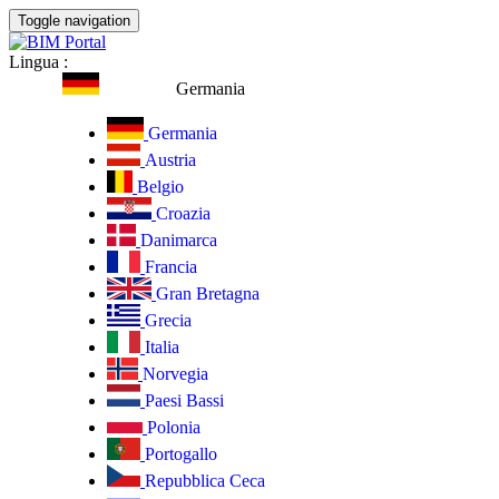
Toggle navigation
Lingua
:
Germania
Germania
Austria
Belgio
Croazia
Danimarca
Francia
Gran Bretagna
Grecia
Italia
Norvegia
Paesi Bassi
Polonia
Portogallo
Repubblica Ceca