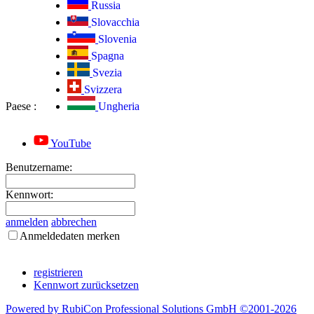
Russia
Slovacchia
Slovenia
Spagna
Svezia
Svizzera
Paese
:
Ungheria
YouTube
Benutzername:
Kennwort:
anmelden
abbrechen
Anmeldedaten merken
registrieren
Kennwort zurücksetzen
Powered by RubiCon Professional Solutions GmbH ©2001-
2026