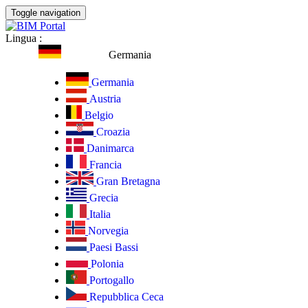
Toggle navigation
Lingua
:
Germania
Germania
Austria
Belgio
Croazia
Danimarca
Francia
Gran Bretagna
Grecia
Italia
Norvegia
Paesi Bassi
Polonia
Portogallo
Repubblica Ceca