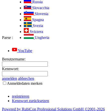
Russia
Slovacchia
Slovenia
Spagna
Svezia
Svizzera
Paese
:
Ungheria
YouTube
Benutzername:
Kennwort:
anmelden
abbrechen
Anmeldedaten merken
registrieren
Kennwort zurücksetzen
Powered by RubiCon Professional Solutions GmbH ©2001-
2026