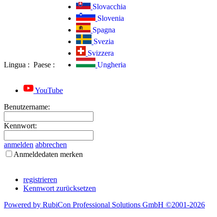
Slovacchia
Slovenia
Spagna
Svezia
Svizzera
Lingua
:
Paese
:
Ungheria
YouTube
Benutzername:
Kennwort:
anmelden
abbrechen
Anmeldedaten merken
registrieren
Kennwort zurücksetzen
Powered by RubiCon Professional Solutions GmbH ©2001-
2026