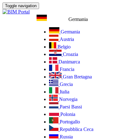
Toggle navigation
Germania
Germania
Austria
Belgio
Croazia
Danimarca
Francia
Gran Bretagna
Grecia
Italia
Norvegia
Paesi Bassi
Polonia
Portogallo
Repubblica Ceca
Russia